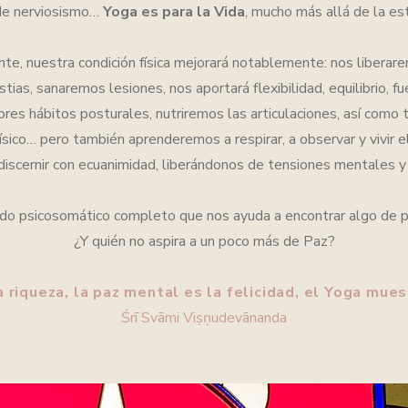
 de nerviosismo…
Yoga es para la Vida
, mucho más allá de la est
nte, nuestra condición física mejorará notablemente: nos liberar
stias,
sanaremos lesiones, nos aportará flexibilidad, equilibrio, fue
ores hábitos posturales,
nutriremos las articulaciones, así como
ísico… p
ero también aprenderemos a respirar, a observar y vivir e
 discernir con ecuanimidad,
liberándonos de tensiones mentales y
o psicosomático completo que nos ayuda a encontrar algo de paz
¿Y quién no aspira a un poco más de Paz?
a riqueza, la paz mental es la felicidad, el Yoga mues
Śrī Svāmi Viṣṇudevānanda