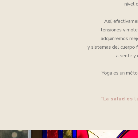
nivel
Así, efectivame
tensiones
y mole
adquiriremos mej
y
sistemas del cuerpo f
a sentir y
Yoga es un métod
“La salud es l